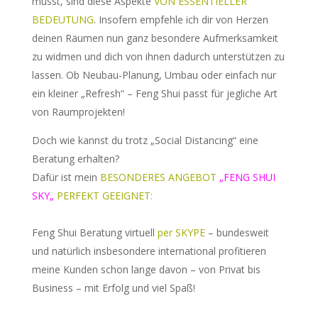
musst, sind diese Aspekte
VON ESSENTIELLER
BEDEUTUNG
. Insofern empfehle ich dir von Herzen
deinen Räumen nun ganz besondere Aufmerksamkeit
zu widmen und dich von ihnen dadurch unterstützen zu
lassen. Ob Neubau-Planung, Umbau oder einfach nur
ein kleiner „Refresh“ – Feng Shui passt für jegliche Art
von Raumprojekten!
Doch wie kannst du trotz „Social Distancing“ eine
Beratung erhalten?
Dafür ist mein
BESONDERES ANGEBOT
„
FENG SHUI
SKY
„
PERFEKT GEEIGNET:
Feng Shui Beratung virtuell
per SKYPE
– bundesweit
und natürlich insbesondere international profitieren
meine Kunden schon lange davon – von Privat bis
Business – mit Erfolg und viel Spaß!