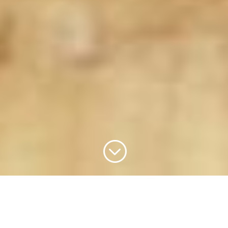
;
Feng Shui – mehr als