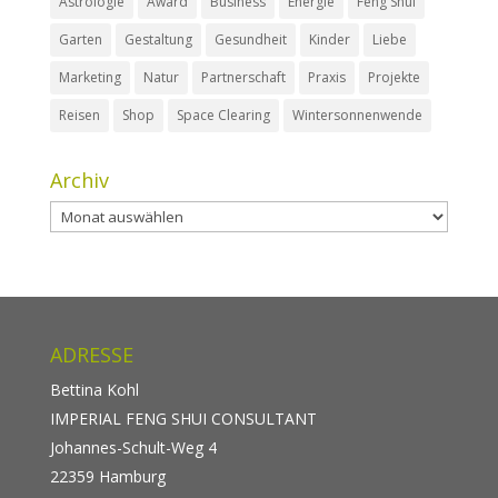
Astrologie
Award
Business
Energie
Feng Shui
Garten
Gestaltung
Gesundheit
Kinder
Liebe
Marketing
Natur
Partnerschaft
Praxis
Projekte
Reisen
Shop
Space Clearing
Wintersonnenwende
Archiv
Archiv
ADRESSE
Bettina Kohl
IMPERIAL FENG SHUI CONSULTANT
Johannes-Schult-Weg 4
22359 Hamburg