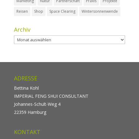
Marketing
Natur
Partnerschaft
Praxis
Projekte
Reisen
Shop
Space Clearing
Wintersonnenwende
Archiv
Archiv
ADRESSE
Bettina Kohl
IMPERIAL FENG SHUI CONSULTANT
Johannes-Schult-Weg 4
22359 Hamburg
KONTAKT