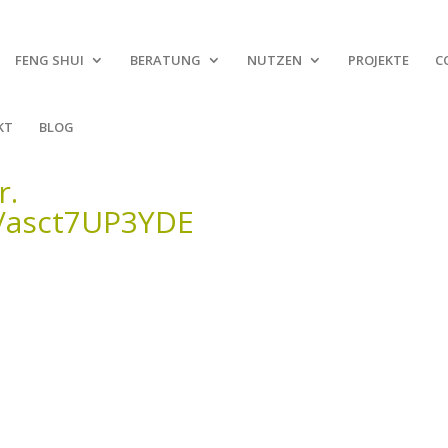
FENG SHUI
BERATUNG
NUTZEN
PROJEKTE
C
KT
BLOG
r.
/asct7UP3YDE