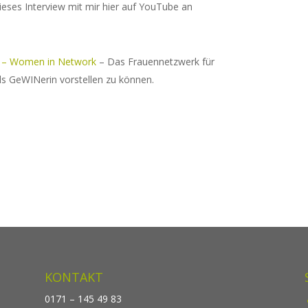
ieses Interview mit mir hier auf YouTube an
. – Women in Network
– Das Frauen­netzwerk für
s GeWINerin vorstellen zu können.
KONTAKT
0171 – 145 49 83