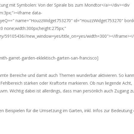
tung mit Symbolen: Von der Spirale bis zum Mondtor</a></div><div
om:3px;"><iframe data-
Q==" name="HouzzWidget753270" id="HouzzWidget753270" bord
 none;width:300px;height:275px;"
lery/59105436//new_window=yes/title_on=yes/width=300"></iframe></
th-garret-garden-eklektisch-garten-san-francisco]
mte Bereiche und damit auch Themen wunderbar aktivieren. So kan
 Fehlbereich stärken oder Kraftorte markieren. Ob nun liegende Acht,
uvm. Wichtig dabei ist allerdings, dass man persönlich auch Zugang 
en Beispielen für die Umsetzung im Garten, inkl. Infos zur Bedeutung 