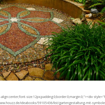
align:center;font-size:12px;padding:0;border:0;margin:0;"><div style="
/www.houzz.de/ideabooks/59105436/list/gartengestaltung-mit-symbole