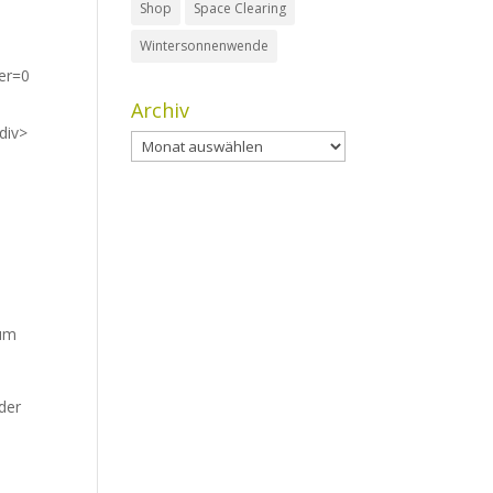
Shop
Space Clearing
Wintersonnenwende
er=0
Archiv
div>
Archiv
n
zum
der