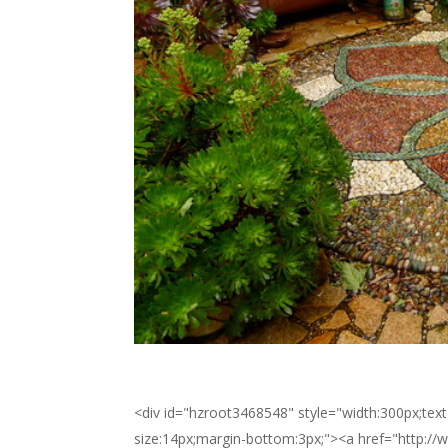
<div id="hzroot3468548" style="width:300px;text-
size:14px;margin-bottom:3px;"><a href="http:/