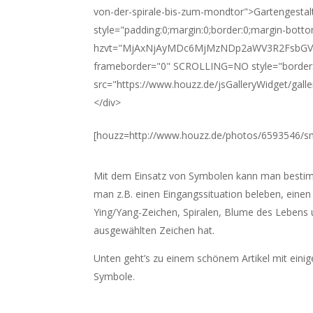
von-der-spirale-bis-zum-mondtor">Gartengestal
style="padding:0;margin:0;border:0;margin-bott
hzvt="MjAxNjAyMDc6MjMzNDp2aWV3R2FsbGVye
frameborder="0" SCROLLING=NO style="border:0
src="https://www.houzz.de/jsGalleryWidget/gal
</div>
[houzz=http://www.houzz.de/photos/6593546/smi
Mit dem Einsatz von Symbolen kann man bestim
man z.B. einen Eingangssituation beleben, einen
Ying/Yang-Zeichen, Spiralen, Blume des Lebens 
ausgewählten Zeichen hat.
Unten geht’s zu einem schönem Artikel mit einig
Symbole.