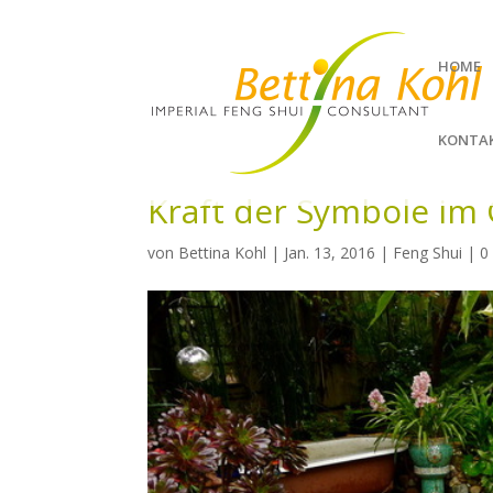
HOME
KONTA
Kraft der Symbole im
von
Bettina Kohl
|
Jan. 13, 2016
|
Feng Shui
|
0